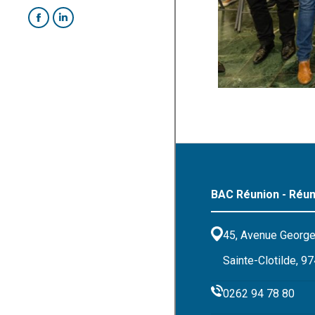
BAC Réunion - Réun
45, Avenue George
Sainte-Clotilde, 9
0262 94 78 80